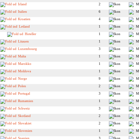
Irland
2
Italien
6
Kroatien
4
Letland
1
Hoteller
1
Litauen
1
Luxembourg
3
Malta
1
Marokko
1
Moldova
1
Norge
9
Polen
2
Portugal
3
Rumænien
1
Schweiz
3
Skotland
2
Slovakiet
2
Slovenien
1
Spanien
3