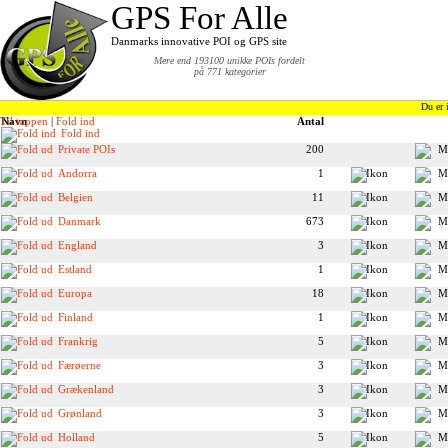
GPS For Alle
Danmarks innovative POI og GPS site
Mere end 193100 unikke POIs fordelt
på 771 kategorier
Du er 
Til toppen
Navn
|
Fold ind
Antal
Fold ind
Private POIs
200
Andorra
1
Belgien
11
Danmark
673
England
3
Estland
1
Europa
18
Finland
1
Frankrig
5
Færøerne
3
Grækenland
3
Grønland
3
Holland
5