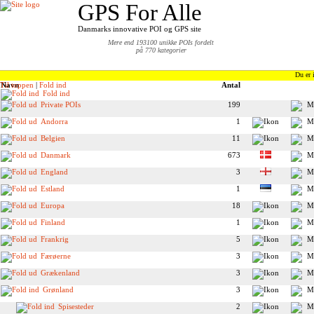
GPS For Alle
Danmarks innovative POI og GPS site
Mere end 193100 unikke POIs fordelt
på 770 kategorier
Du er 
Til toppen
Navn
|
Fold ind
Antal
Fold ind
Private POIs
199
Andorra
1
Belgien
11
Danmark
673
England
3
Estland
1
Europa
18
Finland
1
Frankrig
5
Færøerne
3
Grækenland
3
Grønland
3
Spisesteder
2