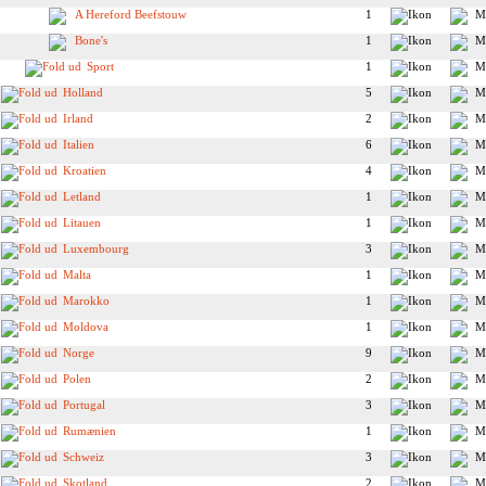
A Hereford Beefstouw
1
Bone's
1
Sport
1
Holland
5
Irland
2
Italien
6
Kroatien
4
Letland
1
Litauen
1
Luxembourg
3
Malta
1
Marokko
1
Moldova
1
Norge
9
Polen
2
Portugal
3
Rumænien
1
Schweiz
3
Skotland
2