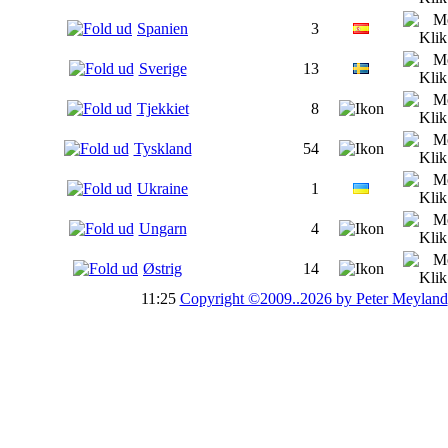
Spanien
3
Sverige
13
Tjekkiet
8
Tyskland
54
Ukraine
1
Ungarn
4
Østrig
14
11:25
Copyright ©2009..2026 by Peter Meyland