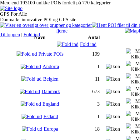
Mere end 193100 unikke POIs fordelt på 770 kategorier
GPS For Alle
Danmarks innovative POI og GPS site
fjerne
Til toppen
|
Fold ind
Navn
Antal
Fold ind
Private POIs
199
Andorra
1
Belgien
11
Danmark
673
England
3
Estland
1
Europa
18