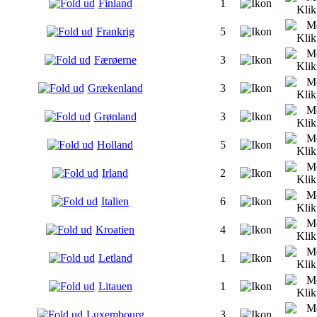
Finland
1
Frankrig
5
Færøerne
3
Grækenland
3
Grønland
3
Holland
5
Irland
2
Italien
6
Kroatien
4
Letland
1
Litauen
1
Luxembourg
3