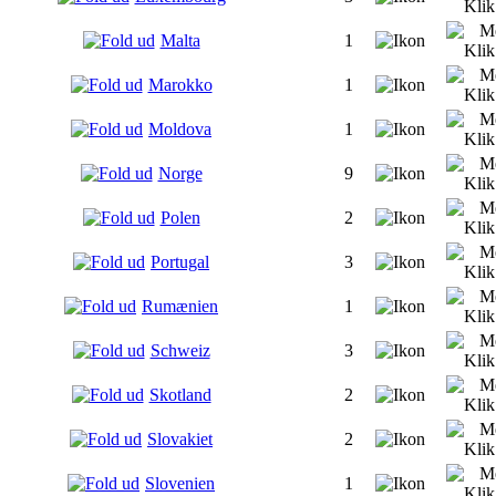
Malta
1
Marokko
1
Moldova
1
Norge
9
Polen
2
Portugal
3
Rumænien
1
Schweiz
3
Skotland
2
Slovakiet
2
Slovenien
1